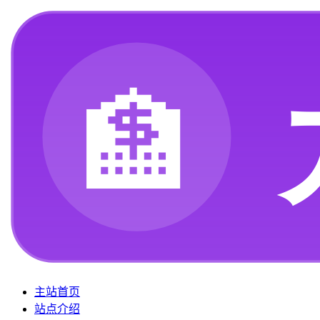
主站首页
站点介绍