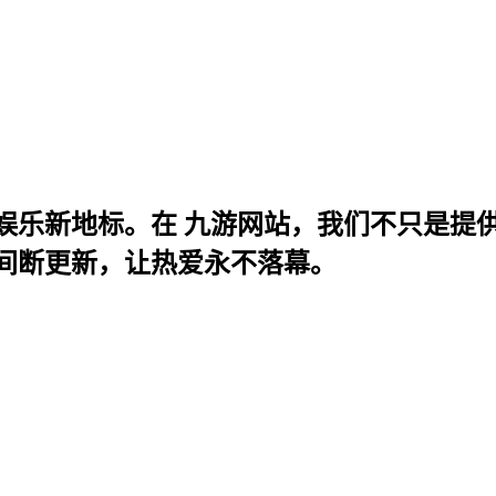
娱乐新地标。在
九游网站
，我们不只是提
间断更新，让热爱永不落幕。