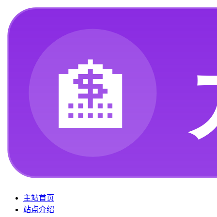
主站首页
站点介绍