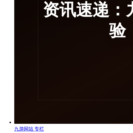
九游网站 专栏